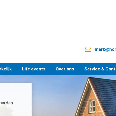
mark@hond
kelijk
Life events
Over ons
Service & Cont
waarden