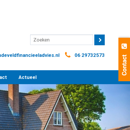
eveldfinancieeladvies.nl
06 29732573
act
Actueel