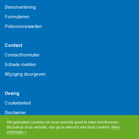
Dienstverlening
Formulieren
Polisvoorwaarden
Contact
Contactformulier
Schade melden
Wijziging doorgeven
Overig
Cookiebeleid
Disclaimer
Privacy
Wij gebruiken cookies om onze website goed te laten functioneren.
Bezoek je onze website, dan ga je akkoord met deze cookies.
Meer
informatie >