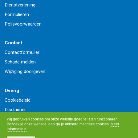
Dienstverlening
Formulieren
Polisvoorwaarden
Contact
Contactformulier
Schade melden
Wijziging doorgeven
Overig
Cookiebeleid
Disclaimer
Privacy
Wij gebruiken cookies om onze website goed te laten functioneren.
Bezoek je onze website, dan ga je akkoord met deze cookies.
Meer
informatie >