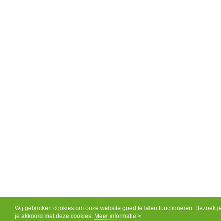
Wij gebruiken cookies om onze website goed te laten functioneren. Bezoek j
je akkoord met deze cookies.
Meer informatie >