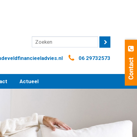
eveldfinancieeladvies.nl
06 29732573
act
Actueel